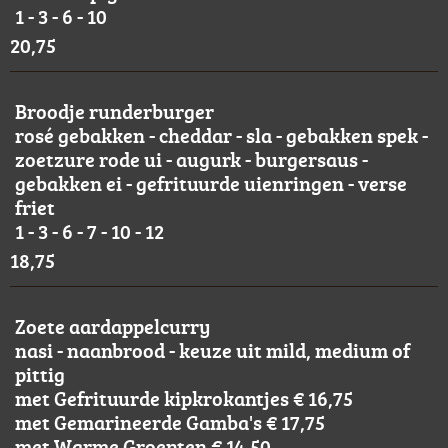
1 - 3 - 6 - 10
20,75
Broodje runderburger
rosé gebakken - cheddar - sla - gebakken spek -
zoetzure rode ui - augurk - burgersaus -
gebakken ei - gefrituurde uienringen - verse
friet
1 - 3 - 6 - 7 - 10 - 12
18,75
Zoete aardappelcurry
nasi - naanbrood - keuze uit mild, medium of
pittig
met Gefrituurde kipkrokantjes € 16,75
met Gemarineerde Gamba's € 17,75
met Warme Groenten € 14,50