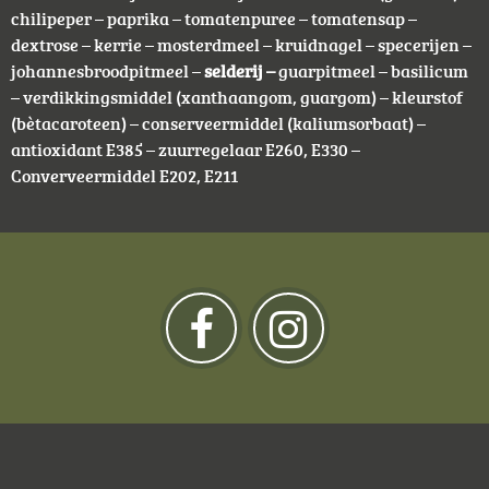
chilipeper – paprika – tomatenpuree – tomatensap –
dextrose – kerrie – mosterdmeel – kruidnagel – specerijen –
johannesbroodpitmeel –
selderij –
guarpitmeel – basilicum
– verdikkingsmiddel (xanthaangom, guargom) – kleurstof
(bètacaroteen) – conserveermiddel (kaliumsorbaat) –
antioxidant E385 – zuurregelaar E260, E330 –
Converveermiddel E202, E211