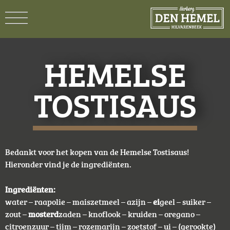
HEMELSE
TOSTISAUS
Bedankt voor het kopen van de Hemelse Tostisaus!
Hieronder vind je de ingrediënten.
Ingrediënten:
water – raapolie – maiszetmeel – azijn –
ei
geel – suiker –
zout –
mosterd
zaden – knoflook – kruiden – oregano –
citroenzuur – tijm – rozemarijn – zoetstof – ui – (gerookte)