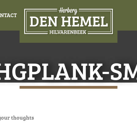
NTACT
HGPLANK-S
your thoughts